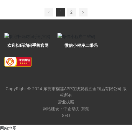
联系榴莲APP在线观看
<
1
2
>
欢迎扫码访问手机官网
微信小程序二维码
CopyRight © 2024 东莞市榴莲APP在线观看五金制品有限公司 版
权所有
营业执照
网站建设：
中企动力
东莞
SEO
网站地图