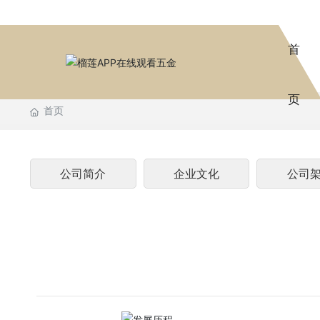
首
页
首页
公司简介
企业文化
公司